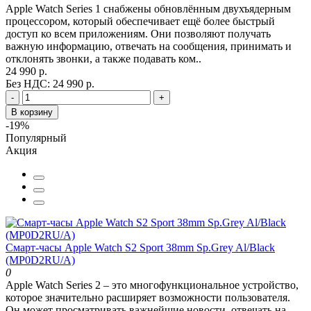
Apple Watch Series 1 снабжены обновлённым двухъядерным
процессором, который обеспечивает ещё более быстрый
доступ ко всем приложениям. Они позволяют получать
важную информацию, отвечать на сообщения, принимать и
отклонять звонки, а также подавать ком..
24 990 р.
Без НДС: 24 990 р.
-
+
В корзину
-19%
Популярный
Акция
Смарт-часы Apple Watch S2 Sport 38mm Sp.Grey Al/Black
(MP0D2RU/A)
0
Apple Watch Series 2 – это многофункциональное устройство,
которое значительно расширяет возможности пользователя.
Он может просматривать важнейшие новости, отвечать на