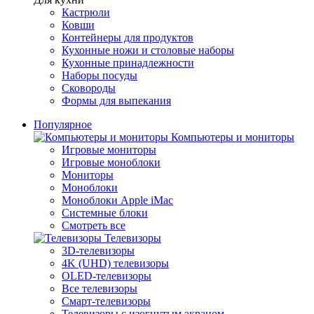
Кастрюли
Ковши
Контейнеры для продуктов
Кухонные ножи и столовые наборы
Кухонные принадлежности
Наборы посуды
Сковороды
Формы для выпекания
Популярное
Компьютеры и мониторы
Игровые мониторы
Игровые моноблоки
Мониторы
Моноблоки
Моноблоки Apple iMac
Системные блоки
Смотреть все
Телевизоры
3D-телевизоры
4K (UHD) телевизоры
OLED-телевизоры
Все телевизоры
Смарт-телевизоры
Телевизоры с изогнутым экраном