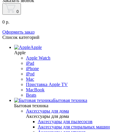
Заказать звонок
0
0 р.
Оформить заказ
Список категорий
Apple
Apple
Apple Watch
iPad
iPhone
iPod
Mac
Приставка Apple TV
MacBook
Beats
Бытовая техника
Бытовая техника
Аксессуары для дома
Аксессуары для дома
Аксессуары для пылесосов
Аксессуары для стиральных машин