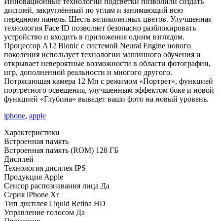
Инновационные технологии подсветки позволили создать
дисплей, закруглённый по углам и занимающий всю
переднюю панель. Шесть великолепных цветов. Улучшенная
технология Face ID позволяет безопасно разблокировать
устройство и входить в приложения одним взглядом.
Процессор A12 Bionic с системой Neural Engine нового
поколения использует технологии машинного обучения и
открывает невероятные возможности в области фотографии,
игр, дополненной реальности и многого другого.
Потрясающая камера 12 Мп с режимом «Портрет», функцией
портретного освещения, улучшенным эффектом боке и новой
функцией «Глубина» выведет ваши фото на новый уровень.
iphone
,
apple
Характеристики
Встроенная память
Встроенная память (ROM)
128 ГБ
Дисплей
Технология дисплея
IPS
Продукция Apple
Сенсор распознавания лица
Да
Серия
iPhone Xr
Тип дисплея
Liquid Retina HD
Управление голосом
Да