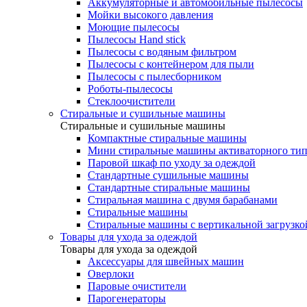
Аккумуляторные и автомобильные пылесосы
Мойки высокого давления
Моющие пылесосы
Пылесосы Hand stick
Пылесосы с водяным фильтром
Пылесосы с контейнером для пыли
Пылесосы с пылесборником
Роботы-пылесосы
Стеклоочистители
Стиральные и сушильные машины
Стиральные и сушильные машины
Компактные стиральные машины
Мини стиральные машины активаторного тип
Паровой шкаф по уходу за одеждой
Стандартные сушильные машины
Стандартные стиральные машины
Стиральная машина с двумя барабанами
Стиральные машины
Стиральные машины с вертикальной загрузко
Товары для ухода за одеждой
Товары для ухода за одеждой
Аксессуары для швейных машин
Оверлоки
Паровые очистители
Парогенераторы