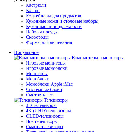
Кастрюли
Ковши
Контейнеры для продуктов
Кухонные ножи и столовые наборы
Кухонные принадлежности
Наборы посуды
Сковороды
Формы для выпекания
Популярное
Компьютеры и мониторы
Игровые мониторы
Игровые моноблоки
Мониторы
Моноблоки
Моноблоки Apple iMac
Системные блоки
Смотреть все
Телевизоры
3D-телевизоры
4K (UHD) телевизоры
OLED-телевизоры
Все телевизоры
Смарт-телевизоры
Телевизоры с изогнутым экраном