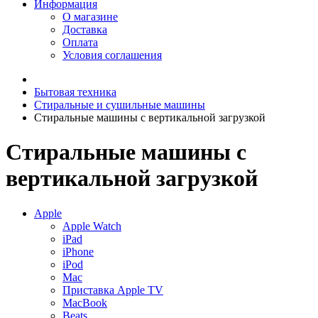
Информация
О магазине
Доставка
Оплата
Условия соглашения
Бытовая техника
Стиральные и сушильные машины
Стиральные машины с вертикальной загрузкой
Стиральные машины с
вертикальной загрузкой
Apple
Apple Watch
iPad
iPhone
iPod
Mac
Приставка Apple TV
MacBook
Beats