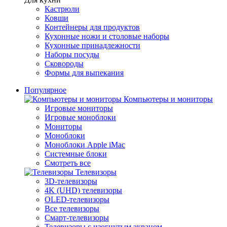
Кастрюли
Ковши
Контейнеры для продуктов
Кухонные ножи и столовые наборы
Кухонные принадлежности
Наборы посуды
Сковороды
Формы для выпекания
Популярное
Компьютеры и мониторы
Игровые мониторы
Игровые моноблоки
Мониторы
Моноблоки
Моноблоки Apple iMac
Системные блоки
Смотреть все
Телевизоры
3D-телевизоры
4K (UHD) телевизоры
OLED-телевизоры
Все телевизоры
Смарт-телевизоры
Телевизоры с изогнутым экраном