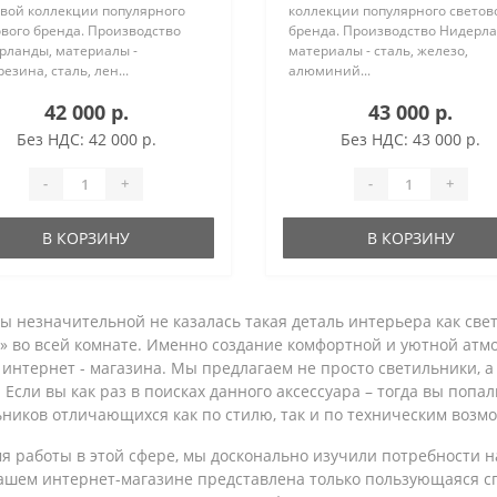
овой коллекции популярного
коллекции популярного светов
вого бренда. Производство
бренда. Производство Нидерл
рланды, материалы -
материалы - сталь, железо,
езина, сталь, лен...
алюминий...
42 000 р.
43 000 р.
Без НДС: 42 000 р.
Без НДС: 43 000 р.
-
+
-
+
В КОРЗИНУ
В КОРЗИНУ
ы незначительной не казалась такая деталь интерьера как свет
у» во всей комнате. Именно создание комфортной и уютной атм
 интернет - магазина. Мы предлагаем не просто светильники, 
 Если вы как раз в поисках данного аксессуара – тогда вы попа
ников отличающихся как по стилю, так и по техническим возм
я работы в этой сфере, мы досконально изучили потребности н
нашем интернет-магазине представлена только пользующаяся сп