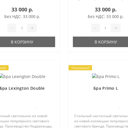
латунь...
33 000 р.
33 000 р.
Без НДС: 33 000 р.
Без НДС: 33 000 р.
-
+
-
+
В КОРЗИНУ
В КОРЗИНУ
рный
Популярный
Бра Lexington Double
Бра Primo L
0
0
енный светильник из новой
Стильный настенный светиль
екции популярного светового
из новой коллекции популярно
да. Производство Нидерланды,
светового бренда. Производст