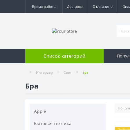
Время работы
Доставка
О магазине
Опл
Список категорий
Попул
Интерьер
Свет
Бра
Бра
Apple
Бытовая техника
Apple Watch
Популя