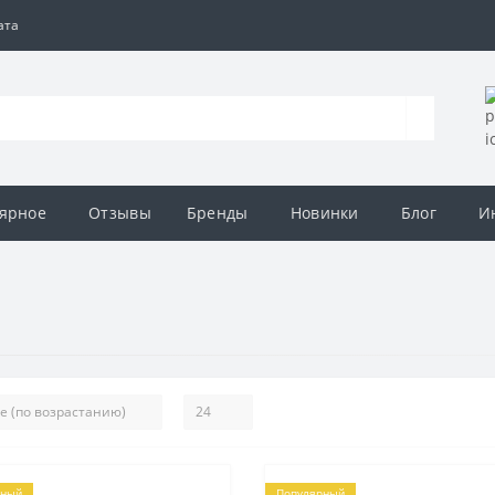
ата
ярное
Отзывы
Бренды
Новинки
Блог
И
рный
Популярный