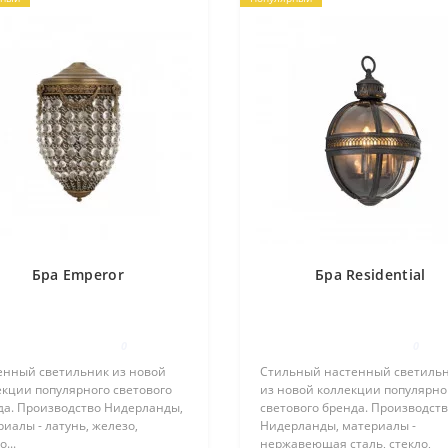
Бра Emperor
Бра Residential
0
0
енный светильник из новой
Стильный настенный светиль
екции популярного светового
из новой коллекции популярно
да. Производство Нидерланды,
светового бренда. Производст
иалы - латунь, железо,
Нидерланды, материалы -
...
нержавеющая сталь, стекло,