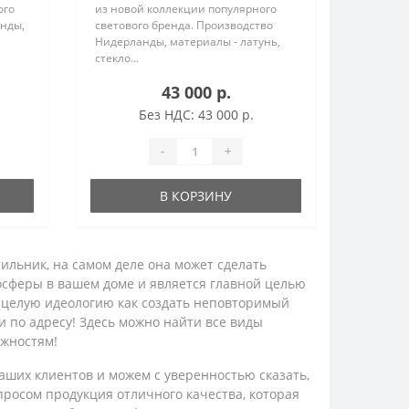
ого
из новой коллекции популярного
анды,
светового бренда. Производство
Нидерланды, материалы - латунь,
стекло...
43 000 р.
Без НДС: 43 000 р.
-
+
В КОРЗИНУ
ильник, на самом деле она может сделать
осферы в вашем доме и является главной целью
а целую идеологию как создать неповторимый
ли по адресу! Здесь можно найти все виды
ожностям!
аших клиентов и можем с уверенностью сказать,
росом продукция отличного качества, которая