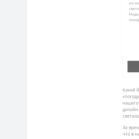
из н
оборудование
свето
Ниде
Сетевые адаптеры для
полир
ноутбуков
Сумки для ноутбуков
Флеш накопители
Какой б
«погод
нашего
дизайн.
светиль
За врем
что в 