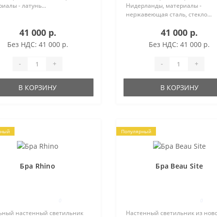
иалы - латунь...
Нидерланды, материалы -
нержавеющая сталь, стекло...
41 000 р.
41 000 р.
Без НДС: 41 000 р.
Без НДС: 41 000 р.
-
+
-
+
В КОРЗИНУ
В КОРЗИНУ
рный
Популярный
Бра Rhino
Бра Beau Site
0
0
ьный настенный светильник
Настенный светильник из нов