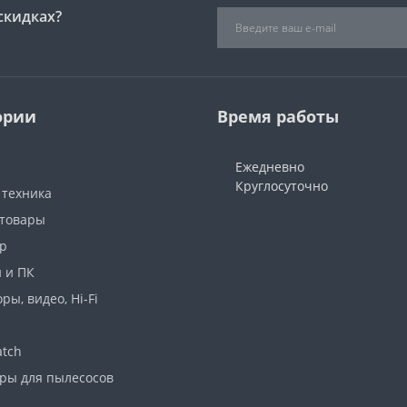
скидках?
ории
Время работы
Ежедневно
Круглосуточно
 техника
 товары
р
 и ПК
ры, видео, Hi-Fi
atch
ары для пылесосов