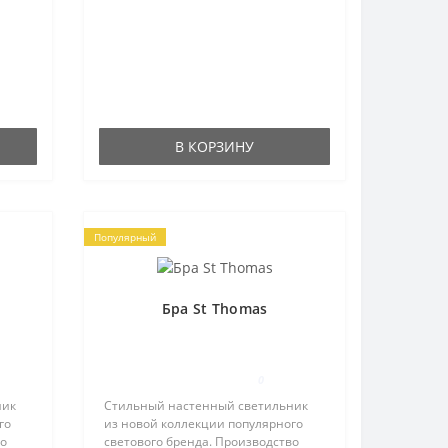
В КОРЗИНУ
Популярный
Бра St Thomas
0
ник
Стильный настенный светильник
го
из новой коллекции популярного
во
светового бренда. Производство