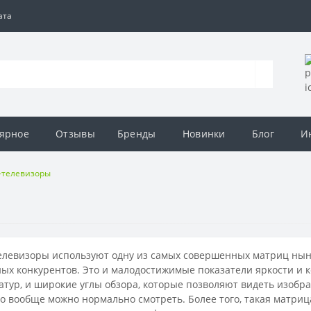
ата
ярное
Отзывы
Бренды
Новинки
Блог
И
-телевизоры
елевизоры используют одну из самых совершенных матриц нын
ых конкурентов. Это и малодостижимые показатели яркости и 
тур, и широкие углы обзора, которые позволяют видеть изображ
о вообще можно нормально смотреть. Более того, такая матриц