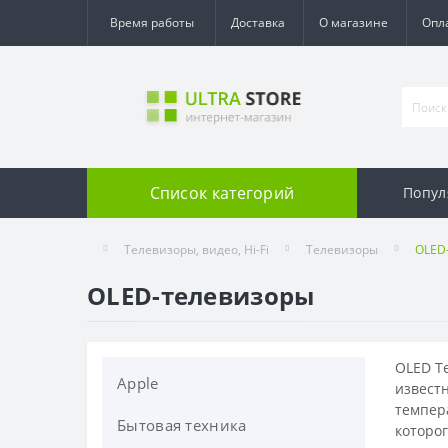
Время работы
Доставка
О магазине
Опл
Список категорий
Попул
Телевизоры, видео, Hi-Fi
Телевизоры
OLED
OLED-телевизоры
OLED Т
Apple
известн
темпера
Бытовая техника
Apple Watch
которог