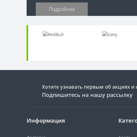
Подробнее
Презентеры
Кухонные принадлежности
Прочие компьютерные
Наборы посуды
аксессуары
Сковороды
Роутеры и сетевое
оборудование
Формы для выпекания
Сетевые адаптеры для
ноутбуков
Сумки для ноутбуков
Хотите узнавать первым об акциях и 
Флеш накопители
Подпишитесь на нашу рассылку
Информация
Катег