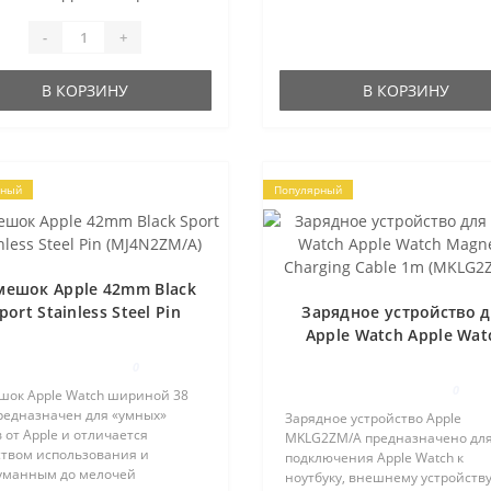
руе..
-
+
В КОРЗИНУ
В КОРЗИНУ
рный
Популярный
мешок Apple 42mm Black
port Stainless Steel Pin
Зарядное устройство 
(MJ4N2ZM/A)
Apple Watch Apple Wat
Magnetic Charging Cabl
0
(MKLG2ZM/A)
0
шок Apple Watch шириной 38
редназначен для «умных»
Зарядное устройство Apple
 от Apple и отличается
MKLG2ZM/A предназначено дл
ством использования и
подключения Apple Watch к
уманным до мелочей
ноутбуку, внешнему устройств