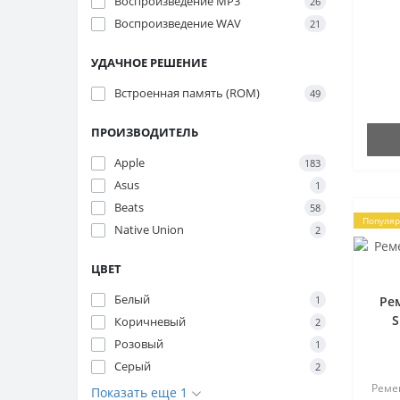
Воспроизведение MP3
26
диза
Роутеры и сетевое
прои
Воспроизведение WAV
оборудование
21
ИНН
Ремеш
Сетевые адаптеры для
УДАЧНОЕ РЕШЕНИЕ
ноутбуков
Встроенная память (ROM)
49
Сумки для ноутбуков
ПРОИЗВОДИТЕЛЬ
Флеш накопители
Apple
183
Asus
1
Beats
58
Популя
Native Union
2
ЦВЕТ
Белый
1
Ре
S
Коричневый
2
Розовый
1
Серый
2
Реме
Показать еще 1