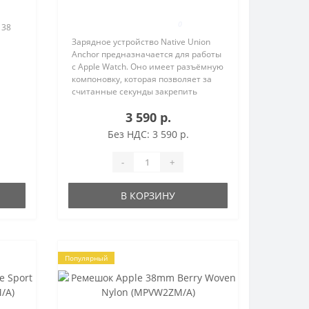
подставка ANCHOR (ANCHOR-
AW-SL-GRY)
0
 38
Зарядное устройство Native Union
Anchor предназначается для работы
с Apple Watch. Оно имеет разъёмную
компоновку, которая позволяет за
считанные секунды закрепить
ки.
внутри стандартный магнитный
3 590 р.
кабель. МАКСИМАЛЬНАЯ
..
БЕЗОПАСНОСТЬ Нескользящее
Без НДС: 3 590 р.
силиконов..
-
+
В КОРЗИНУ
Популярный