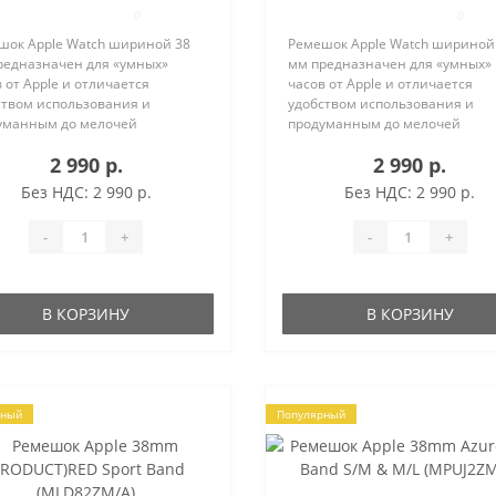
0
0
шок Apple Watch шириной 38
Ремешок Apple Watch шириной
редназначен для «умных»
мм предназначен для «умных»
 от Apple и отличается
часов от Apple и отличается
ством использования и
удобством использования и
уманным до мелочей
продуманным до мелочей
йном, которым славится
дизайном, которым славится
2 990 р.
2 990 р.
зводитель премиум-техники.
производитель премиум-техни
ОВАЦИОННЫЙ МАТЕРИАЛ
ИННОВАЦИОННЫЙ МАТЕРИАЛ
Без НДС: 2 990 р.
Без НДС: 2 990 р.
ок создан из особого мат..
Ремешок создан из особого мат
-
+
-
+
В КОРЗИНУ
В КОРЗИНУ
рный
Популярный