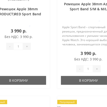
Ремешок Apple 38mm Az
Ремешок Apple 38mm
Sport Band S/M & M/
RODUCT)RED Sport Band
(MPUJ2ZM/A)
(MLD82ZM/A)
0
0
Apple Sport Band – спортивный
3 990 р.
ремешок, предназначенный д
использования с умными часа
Без НДС: 3 990 р.
Apple Watch. Это хороший выбо
человека, занимающегося спо
-
+
и ведущего активный образ жи
3 990 р.
РЕМЕШОК ИЗ СПЕЦИАЛЬНОГО
МАТЕРИАЛА Аксессуар изготов
Без НДС: 3 990 р.
из..
-
+
В КОРЗИНУ
В КОРЗИНУ
рный
Популярный