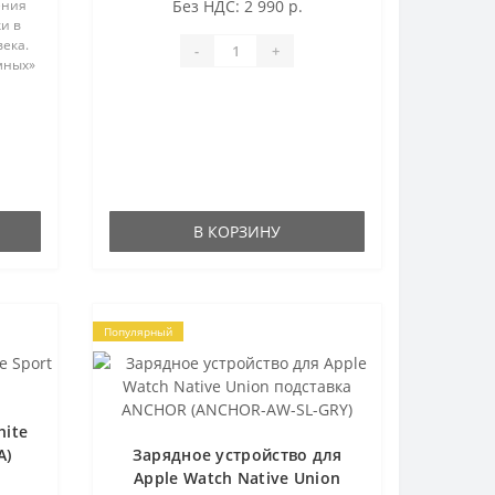
ения
Без НДС: 2 990 р.
и в
века.
-
+
мных»
В КОРЗИНУ
Популярный
ite
A)
Зарядное устройство для
Apple Watch Native Union