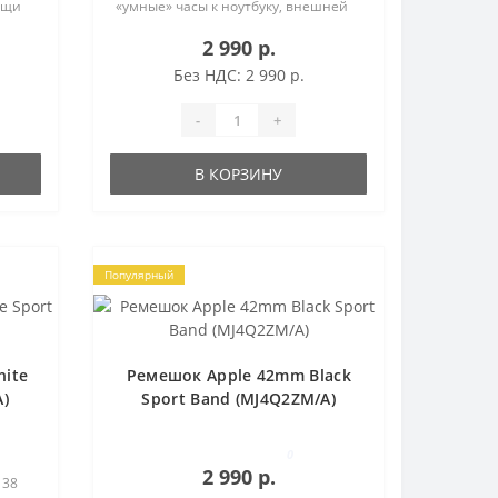
ощи
«умные» часы к ноутбуку, внешней
ь с
батарее, розетке (используя
2 990 р.
 USB-
адаптер). МАГНИТНЫЙ КОННЕКТОР
Кабель с магнитом просто подкл..
Без НДС: 2 990 р.
-
+
В КОРЗИНУ
Популярный
ite
Ремешок Apple 42mm Black
A)
Sport Band (MJ4Q2ZM/A)
0
2 990 р.
 38