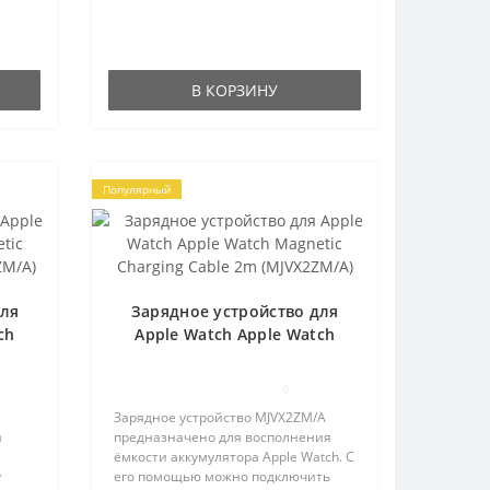
В КОРЗИНУ
Популярный
для
Зарядное устройство для
ch
Apple Watch Apple Watch
e 1m
Magnetic Charging Cable 2m
(MJVX2ZM/A)
0
Зарядное устройство MJVX2ZM/A
я
предназначено для восполнения
ёмкости аккумулятора Apple Watch. С
у
его помощью можно подключить