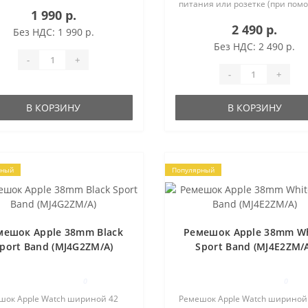
йном, которым славится
питания или розетке (при пом
1 990 р.
зводитель премиум-техники.
адаптера). Это метровый кабел
ОВАЦИОННЫЙ МАТЕРИАЛ
2 490 р.
круглой магнитной станцией и
Без НДС: 1 990 р.
ок создан из особого матери..
штекером. УДОБСТВО И
Без НДС: 2 490 р.
БЕЗОПАСНОСТЬ Благ..
-
+
-
+
В КОРЗИНУ
В КОРЗИНУ
рный
Популярный
мешок Apple 38mm Black
Ремешок Apple 38mm Wh
port Band (MJ4G2ZM/A)
Sport Band (MJ4E2ZM/
0
0
шок Apple Watch шириной 42
Ремешок Apple Watch шириной