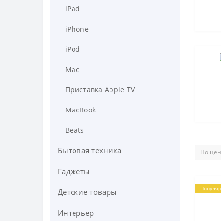
iPad
iPhone
iPod
Mac
Приставка Apple TV
MacBook
Beats
Бытовая техника
Гаджеты
Аксессуары для дома
Популя
Аксессуары для пылесосов
Климатическая техника
Детские товары
Аксессуары для смартфонов
Аксессуары для стиральных
Вентиляторы
Пылесосы
Гироскутеры
Интерьер
Велосипеды
машин