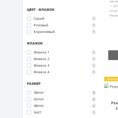
мм м
— это
ЦВЕТ - ФЛАЖОК
сочет
Реме
Синий
1
часов
Розовый
спец
1
обор
Коричневый
1
сетк..
ФЛАЖОК
Флажок 1
1
Флажок 2
1
Флажок 3
1
Флажок 4
1
Популя
РАЗМЕР
38mm
3
42mm
2
Ре
48mm
2
S
test1
1