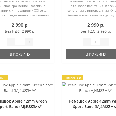
иланского сетчатого плетения
мм миланского сетчатого плет
 новое прочтение классики в
— это новое прочтение классик
ании с инновациями XXI века.
сочетании с инновациями XXI 
шок предназначен для «умных»
Ремешок предназначен для «у
 от Apple, он создан на
часов от Apple, он создан на
2 990 р.
2 990 р.
иальном итальянском
специальном итальянском
удовании в форме гладкой
оборудовании в форме гладкой
Без НДС: 2 990 р.
Без НДС: 2 990 р.
сетк..
-
+
-
+
В КОРЗИНУ
В КОРЗИНУ
рный
Популярный
мешок Apple 42mm Green
Ремешок Apple 42mm Wh
port Band (MJ4U2ZM/A)
Sport Band (MJ4M2ZM/