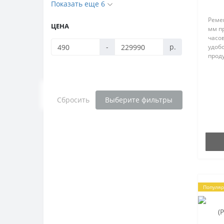
Показать еще 6
Реме
ЦЕНА
мм п
часов
-
р.
удоб
прод
диза
прои
ИНН
Ремеш
Сбросить
Выберите фильтры
Популя