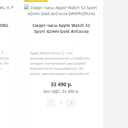
00KL
Смарт-часы Apple Watch S2
Sport 42mm Gold Al/Cocoa
(MNPN2RU/A)
0
7" –
Apple Watch Series 2 – это
бочая
многофункциональное устройство,
е. Он
которое значительно расширяет
 с
возможности пользователя. Он
может просматривать важнейшие
нное
новости, отвечать на сообщения,
33 490 р.
лы из
пользоваться приложениями, а
также подавать команды голосовому
Без НДС: 33 490 р.
помощни..
-
+