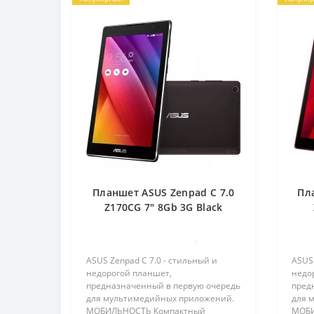
Планшет ASUS Zenpad C 7.0
Пл
Z170CG 7" 8Gb 3G Black
(1A032A)
0
ASUS Zenpad C 7.0 - стильный и
ASUS 
недорогой планшет,
недо
предназначенный в первую очередь
пред
для мультимедийных приложений.
для 
МОБИЛЬНОСТЬ Компактный
МОБИ