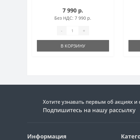
планшет можно взять с собой в
план
7 990 р.
любую поездку, как на работу, на
любую
учёбу или на дачу, так и в
учёбу
Без НДС: 7 990 р.
длительное туристичес..
длите
-
+
В КОРЗИНУ
Хотите узнавать первым об акциях и 
Подпишитесь на нашу рассылку
Информация
Катег