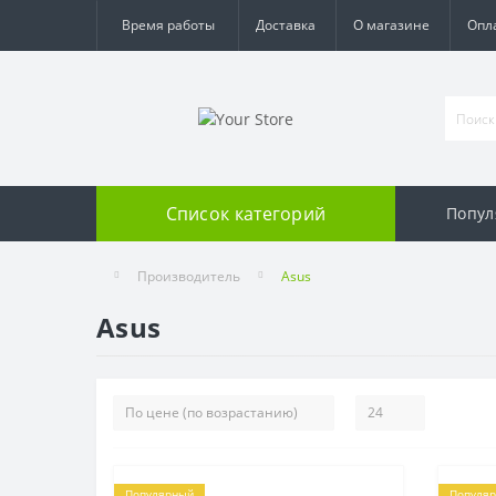
Время работы
Доставка
О магазине
Опл
Список категорий
Попул
Производитель
Asus
Asus
Популярный
Популя