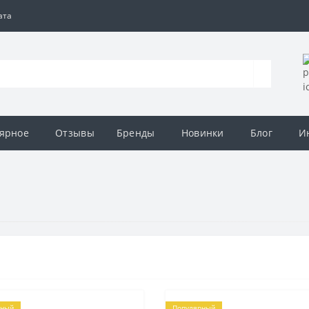
ата
ярное
Отзывы
Бренды
Новинки
Блог
И
рный
Популярный