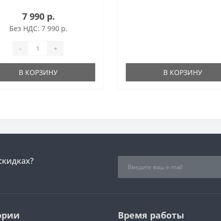
шет можно взять с собой в
7 990 р.
 поездку, как на работу, на
 или на дачу, так и в
Без НДС: 7 990 р.
льное туристичес..
-
+
В КОРЗИНУ
В КОРЗИНУ
скидках?
ории
Время работы