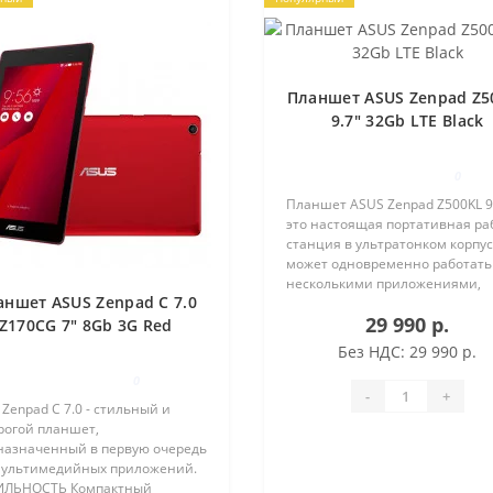
Планшет ASUS Zenpad Z5
9.7" 32Gb LTE Black
0
Планшет ASUS Zenpad Z500KL 9.
это настоящая портативная ра
станция в ультратонком корпус
может одновременно работать
несколькими приложениями,
аншет ASUS Zenpad C 7.0
обрабатывать высококачестве
29 990 р.
мультимедиа и загружать фай
Z170CG 7" 8Gb 3G Red
интернета благодаря примен..
(1C064A)
Без НДС: 29 990 р.
0
-
+
Zenpad C 7.0 - стильный и
рогой планшет,
назначенный в первую очередь
мультимедийных приложений.
ЛЬНОСТЬ Компактный