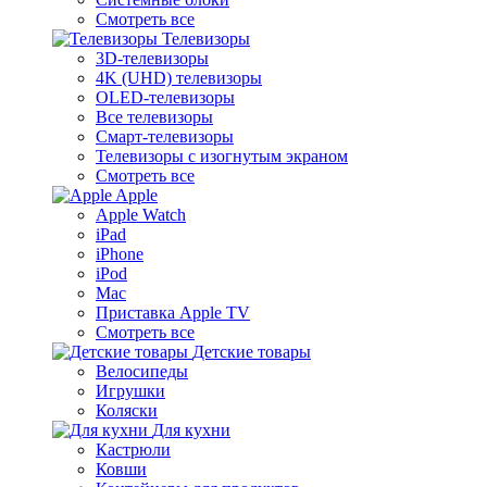
Смотреть все
Телевизоры
3D-телевизоры
4K (UHD) телевизоры
OLED-телевизоры
Все телевизоры
Смарт-телевизоры
Телевизоры с изогнутым экраном
Смотреть все
Apple
Apple Watch
iPad
iPhone
iPod
Mac
Приставка Apple TV
Смотреть все
Детские товары
Велосипеды
Игрушки
Коляски
Для кухни
Кастрюли
Ковши