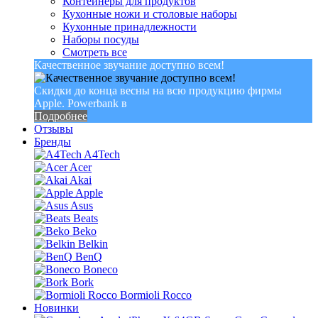
Контейнеры для продуктов
Кухонные ножи и столовые наборы
Кухонные принадлежности
Наборы посуды
Смотреть все
Качественное звучание доступно всем!
Скидки до конца весны на всю продукцию фирмы
Apple. Powerbank в
Подробнее
Отзывы
Бренды
A4Tech
Acer
Akai
Apple
Asus
Beats
Beko
Belkin
BenQ
Boneco
Bork
Bormioli Rocco
Новинки