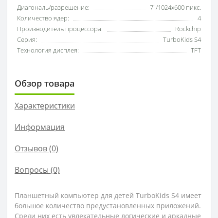
Диагональ/разрешение:
7"/1024х600 пикс.
Количество ядер:
4
Производитель процессора:
Rockchip
Серия:
TurboKids S4
Технология дисплея:
TFT
Обзор товара
Характеристики
Информация
Отзывов (0)
Вопросы
(0)
Планшетный компьютер для детей TurboKids S4 имеет
большое количество предустановленных приложений.
Среди них есть увлекательные логические и аркадные