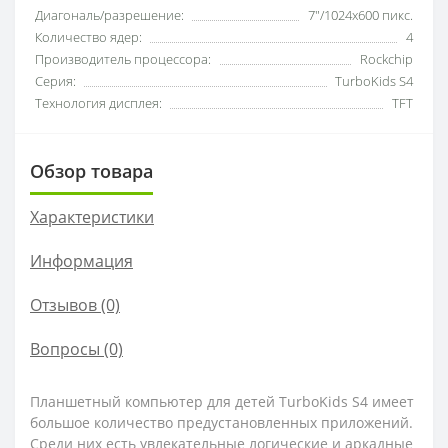
Диагональ/разрешение:
7"/1024х600 пикс.
Количество ядер:
4
Производитель процессора:
Rockchip
Серия:
TurboKids S4
Технология дисплея:
TFT
Обзор товара
Характеристики
Информация
Отзывов (0)
Вопросы
(0)
Планшетный компьютер для детей TurboKids S4 имеет
большое количество предустановленных приложений.
Среди них есть увлекательные логические и аркадные