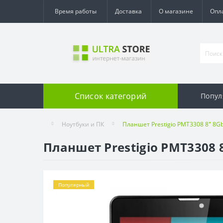
Время работы
Доставка
О магазине
Опл
Список категорий
Попул
Ноутбуки и ПК
Планшет Prestigio PMT3308 8" 8Gb
Планшет Prestigio PMT3308 8
Популярный