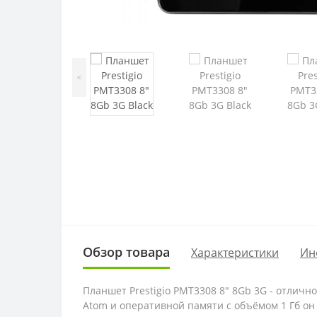
<
Обзор товара
Характеристики
Ин
Планшет Prestigio PMT3308 8" 8Gb 3G - отлич
Atom и оперативной памяти с объёмом 1 Гб о