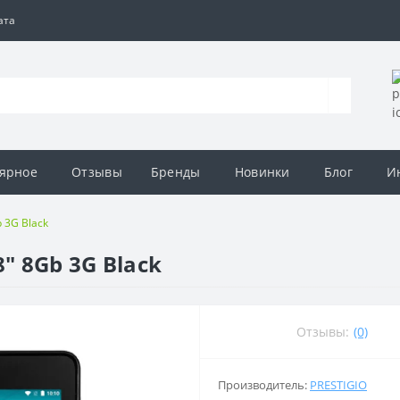
ата
ярное
Отзывы
Бренды
Новинки
Блог
И
 3G Black
" 8Gb 3G Black
Отзывы:
(0)
Производитель:
PRESTIGIO