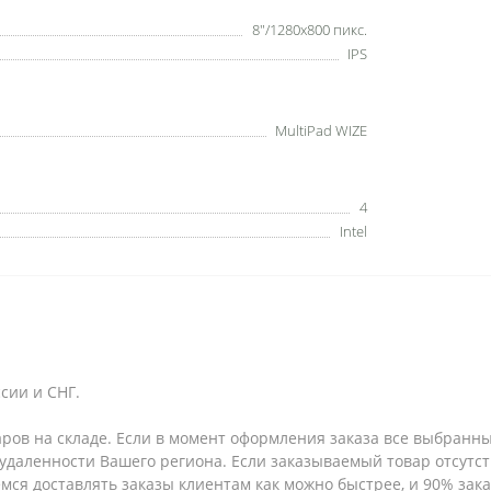
8"/1280x800 пикс.
IPS
MultiPad WIZE
4
Intel
сии и СНГ.
аров на складе. Если в момент оформления заказа все выбранны
т удаленности Вашего региона. Если заказываемый товар отсутс
емся доставлять заказы клиентам как можно быстрее, и 90% за