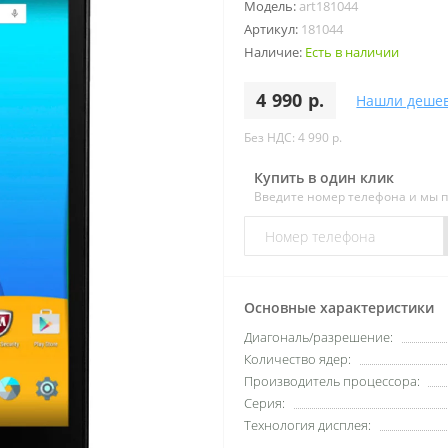
Модель:
art181044
Артикул:
181044
Наличие:
Есть в наличии
4 990 р.
Нашли деше
Без НДС: 4 990 р.
Купить в один клик
Введите номер телефона и мы 
Основные характеристики
Диагональ/разрешение:
Количество ядер:
Производитель процессора:
Серия:
Технология дисплея: