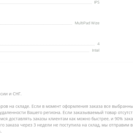
IPS
MultiPad Wize
4
Intel
сии и СНГ.
аров на складе. Если в момент оформления заказа все выбранны
т удаленности Вашего региона. Если заказываемый товар отсутс
емся доставлять заказы клиентам как можно быстрее, и 90% за
шего заказа через 3 недели не поступила на склад, мы отправим
.