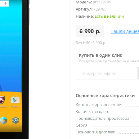
Модель:
art729785
Артикул:
729785
Наличие:
Есть в наличии
6 990 р.
Нашли деше
Без НДС: 6 990 р.
Купить в один клик
Введите номер телефона и мы 
Основные характеристики
Диагональ/разрешение:
Количество ядер:
Производитель процессора:
Серия:
Технология дисплея: