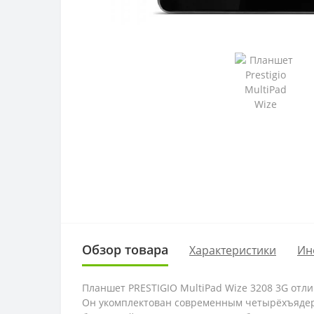
Обзор товара
Характеристики
Ин
Планшет PRESTIGIO MultiPad Wize 3208 3G отл
Он укомплектован современным четырёхъядер