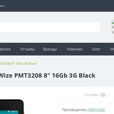
ата
ярное
Отзывы
Бренды
Новинки
Блог
И
PMT3208 8" 16Gb 3G Black
Wize PMT3208 8" 16Gb 3G Black
Отзывы:
(0)
Производитель:
PRESTIGIO