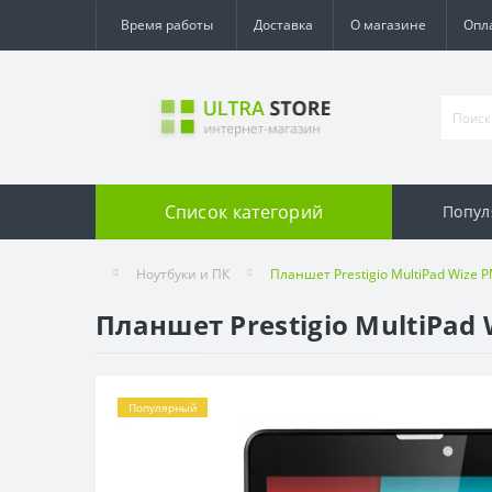
Время работы
Доставка
О магазине
Опл
Список категорий
Попул
Ноутбуки и ПК
Планшет Prestigio MultiPad Wize 
Планшет Prestigio MultiPad 
Популярный