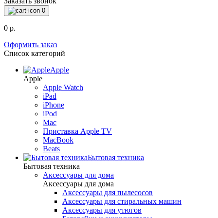
Заказать звонок
0
0 р.
Оформить заказ
Список категорий
Apple
Apple
Apple Watch
iPad
iPhone
iPod
Mac
Приставка Apple TV
MacBook
Beats
Бытовая техника
Бытовая техника
Аксессуары для дома
Аксессуары для дома
Аксессуары для пылесосов
Аксессуары для стиральных машин
Аксессуары для утюгов