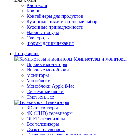
Кастрюли
Ковши
Контейнеры для продуктов
Кухонные ножи и столовые наборы
Кухонные принадлежности
Наборы посуды
Сковороды
Формы для выпекания
Популярное
Компьютеры и мониторы
Игровые мониторы
Игровые моноблоки
Мониторы
Моноблоки
Моноблоки Apple iMac
Системные блоки
Смотреть все
Телевизоры
3D-телевизоры
4K (UHD) телевизоры
OLED-телевизоры
Все телевизоры
Смарт-телевизоры
Телевизоры с изогнутым экраном