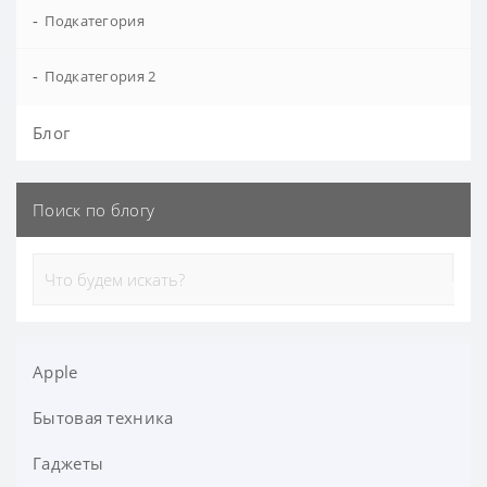
-
Подкатегория
-
Подкатегория 2
Блог
Поиск по блогу
Apple
Бытовая техника
Apple Watch
iPad
Гаджеты
Аксессуары для дома