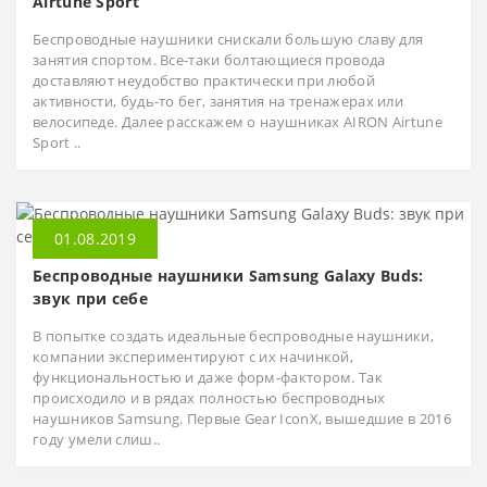
Airtune Sport
Клавиатуры и комплекты
Мыши и клавиатуры Apple
Пульты дистанционного управления
Системные блоки
Магнитолы
Комплекты Hi-Fi
Принтеры
Все телевизоры
Планшеты
Наборы посуды
Беспроводные наушники снискали большую славу для
Коврики для мыши
Спутниковое/цифровое ТВ
Системные блоки Apple Mac
Музыкальные системы Midi
занятия спортом. Все-таки болтающиеся провода
Компоненты Hi-Fi
Сканеры
Смарт-телевизоры
Планшеты Apple
Сковороды
доставляют неудобство практически при любой
Компьютерная мебель
Стабилизаторы напряжения
активности, будь-то бег, занятия на тренажерах или
Музыкальные центры
Микрофоны
Фотопринтеры компактные
Телевизоры с изогнутым экраном
Планшеты на Android
Формы для выпекания
велосипеде. Далее расскажем о наушниках AIRON Airtune
Компьютерные колонки
Sport ..
Чехлы для портативной акустики
Портативные плееры
Шредеры
Планшеты на Windows
Компьютерные наушники
Проекторы и экраны
Электронные книги
Мыши
Ресиверы Hi-Fi
01.08.2019
Мыши и клавиатуры Apple
Саундбары
Беспроводные наушники Samsung Galaxy Buds:
звук при себе
Подключение к Интернет (3G / 4G)
В попытке создать идеальные беспроводные наушники,
Подставки для ноутбуков
компании экспериментируют с их начинкой,
функциональностью и даже форм-фактором. Так
Презентеры
происходило и в рядах полностью беспроводных
наушников Samsung. Первые Gear IconX, вышедшие в 2016
Прочие компьютерные аксессуары
году умели слиш..
Роутеры и сетевое оборудование