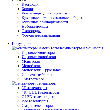
Кастрюли
Ковши
Контейнеры для продуктов
Кухонные ножи и столовые наборы
Кухонные принадлежности
Наборы посуды
Сковороды
Формы для выпекания
Популярное
Компьютеры и мониторы
Игровые мониторы
Игровые моноблоки
Мониторы
Моноблоки
Моноблоки Apple iMac
Системные блоки
Смотреть все
Телевизоры
3D-телевизоры
4K (UHD) телевизоры
OLED-телевизоры
Все телевизоры
Смарт-телевизоры
Телевизоры с изогнутым экраном