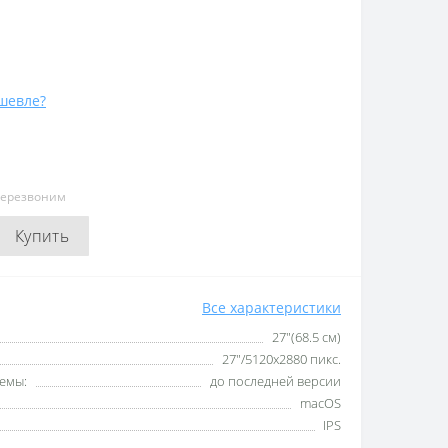
шевле?
перезвоним
Купить
Все характеристики
27"(68.5 см)
27"/5120x2880 пикс.
емы:
до последней версии
macOS
IPS