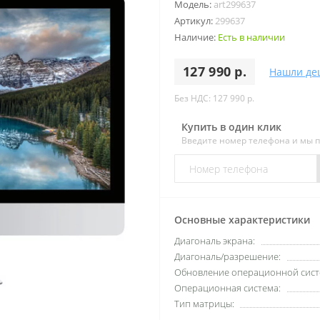
Модель:
art299637
Артикул:
299637
Наличие:
Есть в наличии
127 990 р.
Нашли де
Без НДС: 127 990 р.
Купить в один клик
Введите номер телефона и мы 
Основные характеристики
Диагональ экрана:
Диагональ/разрешение:
Обновление операционной сист
Операционная система:
Тип матрицы: