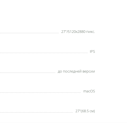
27"/5120x2880 пикс.
IPS
до последней версии
macOS
27"(68.5 см)