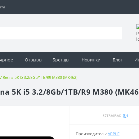
ата
ярное
Отзывы
Бренды
Новинки
Блог
И
 Retina 5K i5 3.2/8Gb/1TB/R9 M380 (MK462)
na 5K i5 3.2/8Gb/1TB/R9 M380 (MK46
Отзывы:
(0)
Производитель:
APPLE