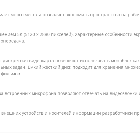
мает много места и позволяет экономить пространство на рабоч
ением 5K (5120 x 2880 пикселей). Характерные особенности экр
топередача.
дискретная видеокарта позволяют использовать моноблок как д
ьных задач. Ёмкий жёсткий диск подходит для хранения множес
 фильмов.
ва встроенных микрофона позволяют отвечать на видеозвонки 
 внешних устройств и носителей информации разработчики пре