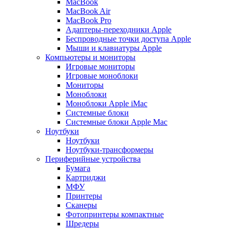
MacBook
MacBook Air
MacBook Pro
Адаптеры-переходники Apple
Беспроводные точки доступа Apple
Мыши и клавиатуры Apple
Компьютеры и мониторы
Игровые мониторы
Игровые моноблоки
Мониторы
Моноблоки
Моноблоки Apple iMac
Системные блоки
Системные блоки Apple Mac
Ноутбуки
Ноутбуки
Ноутбуки-трансформеры
Периферийные устройства
Бумага
Картриджи
МФУ
Принтеры
Сканеры
Фотопринтеры компактные
Шредеры