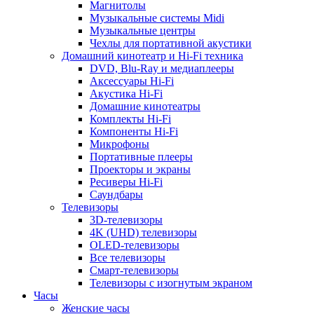
Магнитолы
Музыкальные системы Midi
Музыкальные центры
Чехлы для портативной акустики
Домашний кинотеатр и Hi-Fi техника
DVD, Blu-Ray и медиаплееры
Аксессуары Hi-Fi
Акустика Hi-Fi
Домашние кинотеатры
Комплекты Hi-Fi
Компоненты Hi-Fi
Микрофоны
Портативные плееры
Проекторы и экраны
Ресиверы Hi-Fi
Саундбары
Телевизоры
3D-телевизоры
4K (UHD) телевизоры
OLED-телевизоры
Все телевизоры
Смарт-телевизоры
Телевизоры с изогнутым экраном
Часы
Женские часы