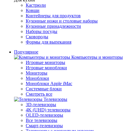
Кастрюли
Ковши
Контейнеры для продуктов
Кухонные ножи и столовые наборы
Кухонные принадлежности
Наборы посуды
Сковороды
Формы для выпекания
Популярное
Компьютеры и мониторы
Игровые мониторы
Игровые моноблоки
Мониторы
Моноблоки
Моноблоки Apple iMac
Системные блоки
Смотреть все
Телевизоры
3D-телевизоры
4K (UHD) телевизоры
OLED-телевизоры
Все телевизоры
Смарт-телевизоры
Телевизоры с изогнутым экраном