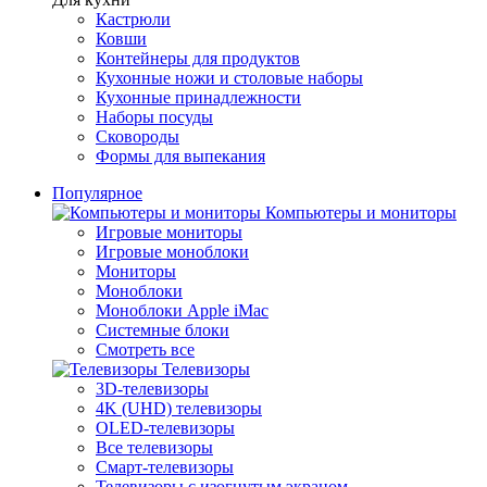
Кастрюли
Ковши
Контейнеры для продуктов
Кухонные ножи и столовые наборы
Кухонные принадлежности
Наборы посуды
Сковороды
Формы для выпекания
Популярное
Компьютеры и мониторы
Игровые мониторы
Игровые моноблоки
Мониторы
Моноблоки
Моноблоки Apple iMac
Системные блоки
Смотреть все
Телевизоры
3D-телевизоры
4K (UHD) телевизоры
OLED-телевизоры
Все телевизоры
Смарт-телевизоры
Телевизоры с изогнутым экраном