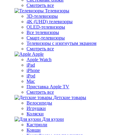
Смотреть все
Телевизоры
3D-телевизоры
4K (UHD) телевизоры
OLED-телевизоры
Все телевизоры
Смарт-телевизоры
Телевизоры с изогнутым экраном
Смотреть все
Apple
Apple Watch
iPad
iPhone
iPod
Mac
Приставка Apple TV
Смотреть все
Детские товары
Велосипеды
Игрушки
Коляски
Для кухни
Кастрюли
Ковши