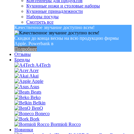
Контейнеры для продуктов
Кухонные ножи и столовые наборы
Кухонные принадлежности
Наборы посуды
Смотреть все
Качественное звучание доступно всем!
Скидки до конца весны на всю продукцию фирмы
Apple. Powerbank в
Подробнее
Отзывы
Бренды
A4Tech
Acer
Akai
Apple
Asus
Beats
Beko
Belkin
BenQ
Boneco
Bork
Bormioli Rocco
Новинки