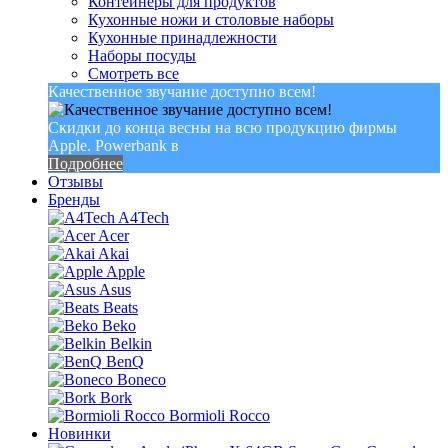
Контейнеры для продуктов
Кухонные ножи и столовые наборы
Кухонные принадлежности
Наборы посуды
Смотреть все
Качественное звучание доступно всем!
Скидки до конца весны на всю продукцию фирмы
Apple. Powerbank в
Подробнее
Отзывы
Бренды
A4Tech
Acer
Akai
Apple
Asus
Beats
Beko
Belkin
BenQ
Boneco
Bork
Bormioli Rocco
Новинки