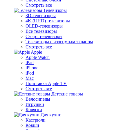
Смотреть все
Телевизоры
3D-телевизоры
4K (UHD) телевизоры
OLED-телевизоры
Все телевизоры
Смарт-телевизоры
Телевизоры с изогнутым экраном
Смотреть все
Apple
Apple Watch
iPad
iPhone
iPod
Mac
Приставка Apple TV
Смотреть все
Детские товары
Велосипеды
Игрушки
Коляски
Для кухни
Кастрюли
Ковши