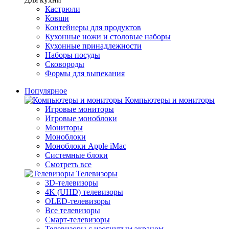
Кастрюли
Ковши
Контейнеры для продуктов
Кухонные ножи и столовые наборы
Кухонные принадлежности
Наборы посуды
Сковороды
Формы для выпекания
Популярное
Компьютеры и мониторы
Игровые мониторы
Игровые моноблоки
Мониторы
Моноблоки
Моноблоки Apple iMac
Системные блоки
Смотреть все
Телевизоры
3D-телевизоры
4K (UHD) телевизоры
OLED-телевизоры
Все телевизоры
Смарт-телевизоры
Телевизоры с изогнутым экраном