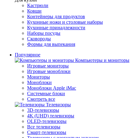
Кастрюли
Ковши
Контейнеры для продуктов
Кухонные ножи и столовые наборы
Кухонные принадлежности
Наборы посуды
Сковороды
Формы для выпекания
Популярное
Компьютеры и мониторы
Игровые мониторы
Игровые моноблоки
Мониторы
Моноблоки
Моноблоки Apple iMac
Системные блоки
Смотреть все
Телевизоры
3D-телевизоры
4K (UHD) телевизоры
OLED-телевизоры
Все телевизоры
Смарт-телевизоры
Телевизоры с изогнутым экраном