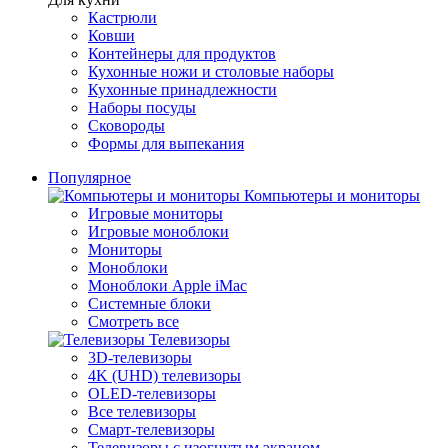
Кастрюли
Ковши
Контейнеры для продуктов
Кухонные ножи и столовые наборы
Кухонные принадлежности
Наборы посуды
Сковороды
Формы для выпекания
Популярное
Компьютеры и мониторы
Игровые мониторы
Игровые моноблоки
Мониторы
Моноблоки
Моноблоки Apple iMac
Системные блоки
Смотреть все
Телевизоры
3D-телевизоры
4K (UHD) телевизоры
OLED-телевизоры
Все телевизоры
Смарт-телевизоры
Телевизоры с изогнутым экраном