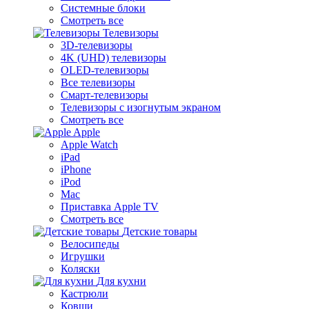
Системные блоки
Смотреть все
Телевизоры
3D-телевизоры
4K (UHD) телевизоры
OLED-телевизоры
Все телевизоры
Смарт-телевизоры
Телевизоры с изогнутым экраном
Смотреть все
Apple
Apple Watch
iPad
iPhone
iPod
Mac
Приставка Apple TV
Смотреть все
Детские товары
Велосипеды
Игрушки
Коляски
Для кухни
Кастрюли
Ковши