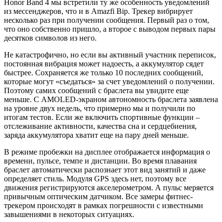
Honor Band 4 мы встретили ту же особенность уведомлений
из мессенджеров, что и в Amazfi Bip. Трекер вибрирует
несколько раз при получении сообщения. Первый раз о том,
что оно собственно пришло, а второе с выводом первых пары
десятков символов из него.
Не катастрофично, но если вы активный участник переписок,
постоянная вибрация может надоесть, а аккумулятор сядет
быстрее. Сохраняется же только 10 последних сообщений,
которые могут «съедаться» за счет уведомлений о получении.
Поэтому самих сообщений с браслета вы увидите еще
меньше. С AMOLED-экраном автономность браслета заявлена
на уровне двух недель, что примерно мы и получили по
итогам тестов. Если же включить спортивные функции –
отслеживание активности, качества сна и сердцебиения,
заряда аккумулятора хватит еще на пару дней меньше.
В режиме пробежки на дисплее отображается информация о
времени, пульсе, темпе и дистанции. Во время плавания
браслет автоматически распознает этот вид занятий и даже
определяет стиль. Модуля GPS здесь нет, поэтому все
движения регистрируются акселерометром. А пульс меряется
привычным оптическим датчиком. Все замеры фитнес-
трекером происходят в рамках погрешности с известными
завышениями в некоторых ситуациях.