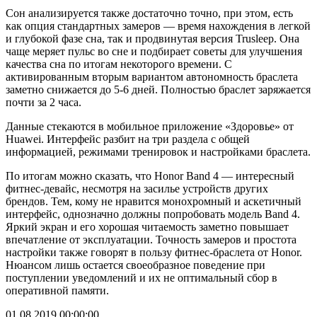
Сон анализируется также достаточно точно, при этом, есть
как опция стандартных замеров — время нахождения в легкой
и глубокой фазе сна, так и продвинутая версия Trusleep. Она
чаще меряет пульс во сне и подбирает советы для улучшения
качества сна по итогам некоторого времени. С
активированным вторым вариантом автономность браслета
заметно снижается до 5-6 дней. Полностью браслет заряжается
почти за 2 часа.
Данные стекаются в мобильное приложение «Здоровье» от
Huawei. Интерфейс разбит на три раздела с общей
информацией, режимами тренировок и настройками браслета.
По итогам можно сказать, что Honor Band 4 — интересный
фитнес-девайс, несмотря на засилье устройств других
брендов. Тем, кому не нравится монохромный и аскетичный
интерфейс, однозначно должны попробовать модель Band 4.
Яркий экран и его хорошая читаемость заметно повышает
впечатление от эксплуатации. Точность замеров и простота
настройки также говорят в пользу фитнес-браслета от Honor.
Нюансом лишь остается своеобразное поведение при
поступлении уведомлений и их не оптимальный сбор в
оперативной памяти.
01.08.2019 00:00:00