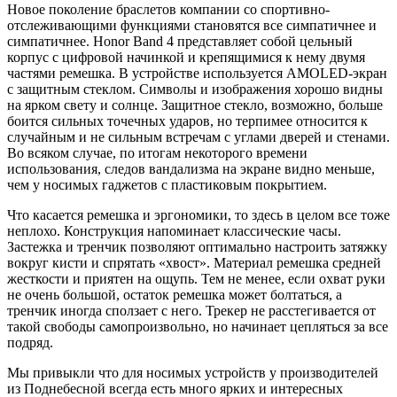
Новое поколение браслетов компании со спортивно-
отслеживающими функциями становятся все симпатичнее и
симпатичнее. Honor Band 4 представляет собой цельный
корпус с цифровой начинкой и крепящимися к нему двумя
частями ремешка. В устройстве используется AMOLED-экран
с защитным стеклом. Символы и изображения хорошо видны
на ярком свету и солнце. Защитное стекло, возможно, больше
боится сильных точечных ударов, но терпимее относится к
случайным и не сильным встречам с углами дверей и стенами.
Во всяком случае, по итогам некоторого времени
использования, следов вандализма на экране видно меньше,
чем у носимых гаджетов с пластиковым покрытием.
Что касается ремешка и эргономики, то здесь в целом все тоже
неплохо. Конструкция напоминает классические часы.
Застежка и тренчик позволяют оптимально настроить затяжку
вокруг кисти и спрятать «хвост». Материал ремешка средней
жесткости и приятен на ощупь. Тем не менее, если охват руки
не очень большой, остаток ремешка может болтаться, а
тренчик иногда сползает с него. Трекер не расстегивается от
такой свободы самопроизвольно, но начинает цепляться за все
подряд.
Мы привыкли что для носимых устройств у производителей
из Поднебесной всегда есть много ярких и интересных