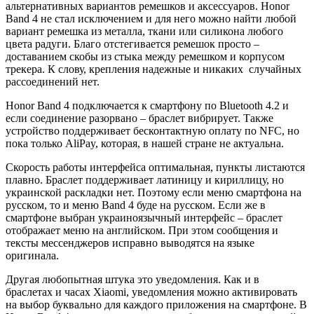
альтернативных вариантов ремешков и аксессуаров. Honor
Band 4 не стал исключением и для него можно найти любой
вариант ремешка из металла, ткани или силикона любого
цвета радуги. Благо отстегивается ремешок просто –
доставанием скобы из стыка между ремешком и корпусом
трекера. К слову, крепления надежные и никаких случайных
рассоединений нет.
Honor Band 4 подключается к смартфону по Bluetooth 4.2 и
если соединение разорвано – браслет вибрирует. Также
устройство поддерживает бесконтактную оплату по NFC, но
пока только AliPay, которая, в нашей стране не актуальна.
Скорость работы интерфейса оптимальная, пункты листаются
плавно. Браслет поддерживает латиницу и кириллицу, но
украинской раскладки нет. Поэтому если меню смартфона на
русском, то и меню Band 4 буде на русском. Если же в
смартфоне выбран украиноязычный интерфейс – браслет
отображает меню на английском. При этом сообщения и
тексты мессенджеров исправно выводятся на языке
оригинала.
Другая любопытная штука это уведомления. Как и в
браслетах и часах Xiaomi, уведомления можно активировать
на выбор буквально для каждого приложения на смартфоне. В