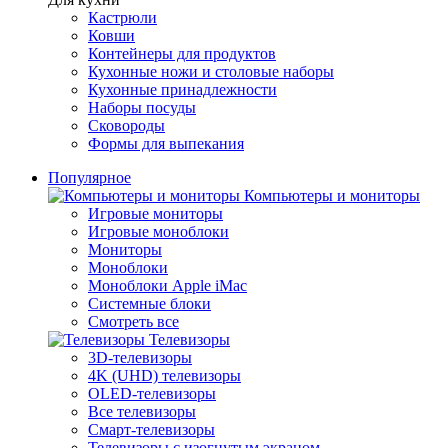
Кастрюли
Ковши
Контейнеры для продуктов
Кухонные ножи и столовые наборы
Кухонные принадлежности
Наборы посуды
Сковороды
Формы для выпекания
Популярное
Компьютеры и мониторы
Игровые мониторы
Игровые моноблоки
Мониторы
Моноблоки
Моноблоки Apple iMac
Системные блоки
Смотреть все
Телевизоры
3D-телевизоры
4K (UHD) телевизоры
OLED-телевизоры
Все телевизоры
Смарт-телевизоры
Телевизоры с изогнутым экраном