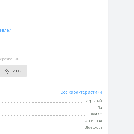
евле?
перезвоним
Купить
Все характеристики
закрытый
Да
Beats X
пассивная
Bluetooth