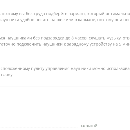
поэтому вы без труда подберёте вариант, который оптимально
аушники удобно носить на шее или в кармане, поэтому они пон
ся наушниками без подзарядки до 8 часов: слушать музыку, от
аточно подключить наушники к зарядному устройству на 5 мин
асположенному пульту управления наушники можно использоват
ртфону.
закрытый