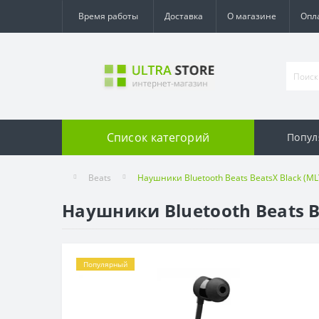
Время работы
Доставка
О магазине
Опл
Список категорий
Попул
Beats
Наушники Bluetooth Beats BeatsX Black (M
Наушники Bluetooth Beats B
Популярный