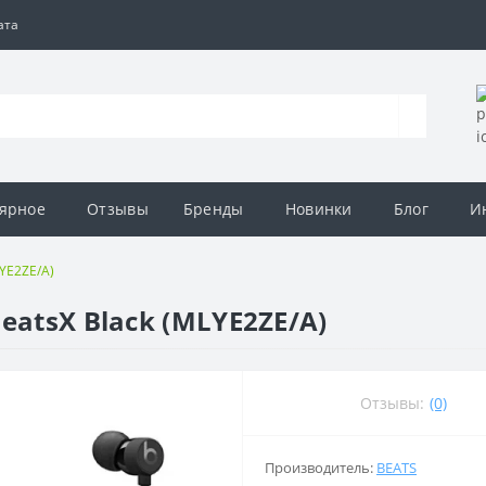
ата
ярное
Отзывы
Бренды
Новинки
Блог
И
LYE2ZE/A)
eatsX Black (MLYE2ZE/A)
Отзывы:
(0)
Производитель:
BEATS