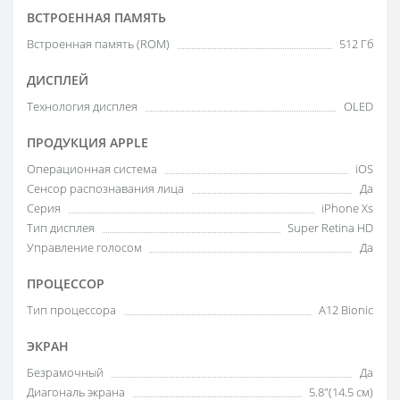
ВСТРОЕННАЯ ПАМЯТЬ
Встроенная память (ROM)
512 Гб
ДИСПЛЕЙ
Технология дисплея
OLED
ПРОДУКЦИЯ APPLE
Операционная система
iOS
Сенсор распознавания лица
Да
Серия
iPhone Xs
Тип дисплея
Super Retina HD
Управление голосом
Да
ПРОЦЕССОР
Тип процессора
A12 Bionic
ЭКРАН
Безрамочный
Да
Диагональ экрана
5.8"(14.5 см)