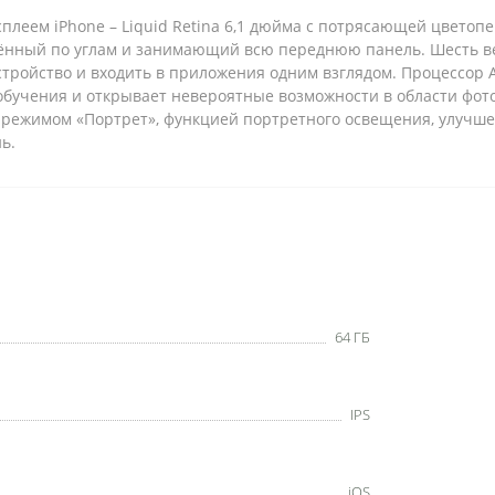
плеем iPhone – Liquid Retina 6,1 дюйма с потрясающей цвето
глённый по углам и занимающий всю переднюю панель. Шесть в
стройство и входить в приложения одним взглядом. Процессор A1
бучения и открывает невероятные возможности в области фото
с режимом «Портрет», функцией портретного освещения, улучш
ь.
64 ГБ
IPS
iOS