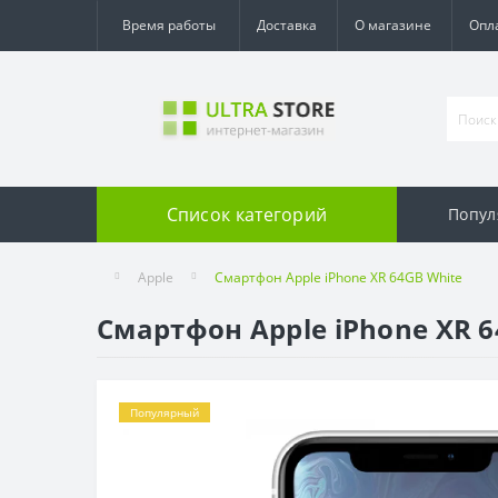
Время работы
Доставка
О магазине
Опл
Список категорий
Попул
Apple
Смартфон Apple iPhone XR 64GB White
Смартфон Apple iPhone XR 6
Популярный