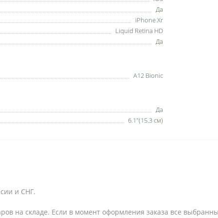
Да
iPhone Xr
Liquid Retina HD
Да
A12 Bionic
Да
6.1"(15.3 см)
сии и СНГ.
аров на складе. Если в момент оформления заказа все выбранны