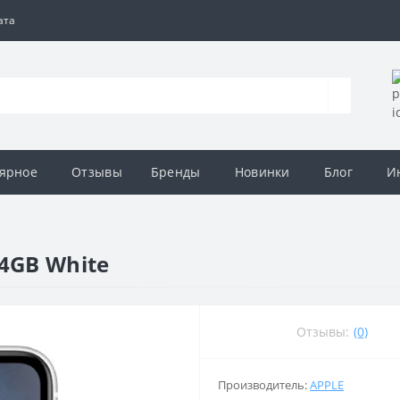
ата
ярное
Отзывы
Бренды
Новинки
Блог
И
4GB White
Отзывы:
(0)
Производитель:
APPLE