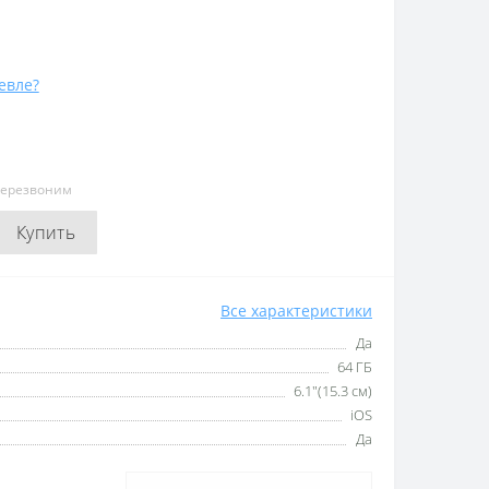
евле?
перезвоним
Купить
Все характеристики
Да
64 ГБ
6.1"(15.3 см)
iOS
Да