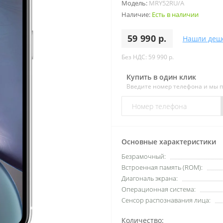
Модель:
MRY52RU/A
Наличие:
Есть в наличии
59 990 р.
Нашли деш
Без НДС: 59 990 р.
Купить в один клик
Введите номер телефона и мы 
Основные характеристики
Безрамочный:
Встроенная память (ROM):
Диагональ экрана:
Операционная система:
Сенсор распознавания лица:
Количество: