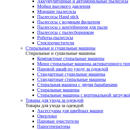
Аккумуляторные и автомобильные пылесосы
Мойки высокого давления
Моющие пылесосы
Пылесосы Hand stick
Пылесосы с водяным фильтром
Пылесосы с контейнером для пыли
Пылесосы с пылесборником
Роботы-пылесосы
Стеклоочистители
Стиральные и сушильные машины
Стиральные и сушильные машины
Компактные стиральные машины
Мини стиральные машины активаторного тип
Паровой шкаф по уходу за одеждой
Стандартные сушильные машины
Стандартные стиральные машины
Стиральная машина с двумя барабанами
Стиральные машины
Стиральные машины с вертикальной загрузко
Товары для ухода за одеждой
Товары для ухода за одеждой
Аксессуары для швейных машин
Оверлоки
Паровые очистители
Парогенераторы