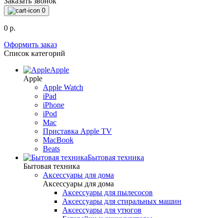
Заказать звонок
0
0 р.
Оформить заказ
Список категорий
Apple
Apple
Apple Watch
iPad
iPhone
iPod
Mac
Приставка Apple TV
MacBook
Beats
Бытовая техника
Бытовая техника
Аксессуары для дома
Аксессуары для дома
Аксессуары для пылесосов
Аксессуары для стиральных машин
Аксессуары для утюгов