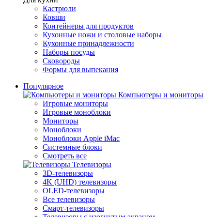
Кастрюли
Ковши
Контейнеры для продуктов
Кухонные ножи и столовые наборы
Кухонные принадлежности
Наборы посуды
Сковороды
Формы для выпекания
Популярное
Компьютеры и мониторы
Игровые мониторы
Игровые моноблоки
Мониторы
Моноблоки
Моноблоки Apple iMac
Системные блоки
Смотреть все
Телевизоры
3D-телевизоры
4K (UHD) телевизоры
OLED-телевизоры
Все телевизоры
Смарт-телевизоры
Телевизоры с изогнутым экраном