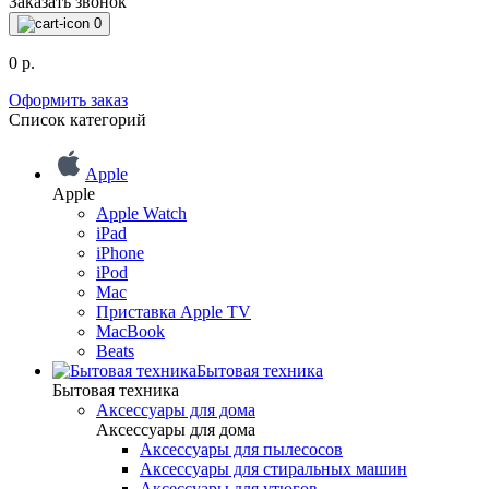
Заказать звонок
0
0 р.
Оформить заказ
Список категорий
Apple
Apple
Apple Watch
iPad
iPhone
iPod
Mac
Приставка Apple TV
MacBook
Beats
Бытовая техника
Бытовая техника
Аксессуары для дома
Аксессуары для дома
Аксессуары для пылесосов
Аксессуары для стиральных машин
Аксессуары для утюгов