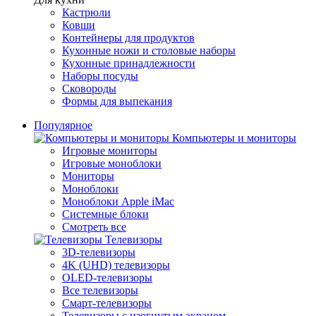
Кастрюли
Ковши
Контейнеры для продуктов
Кухонные ножи и столовые наборы
Кухонные принадлежности
Наборы посуды
Сковороды
Формы для выпекания
Популярное
Компьютеры и мониторы
Игровые мониторы
Игровые моноблоки
Мониторы
Моноблоки
Моноблоки Apple iMac
Системные блоки
Смотреть все
Телевизоры
3D-телевизоры
4K (UHD) телевизоры
OLED-телевизоры
Все телевизоры
Смарт-телевизоры
Телевизоры с изогнутым экраном