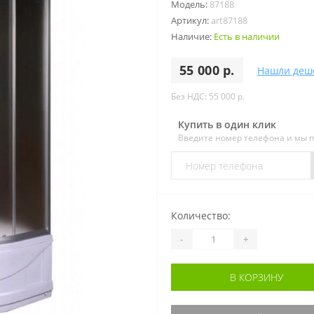
Модель:
87188
Артикул:
art87188
Наличие:
Есть в наличии
55 000 р.
Нашли деш
Без НДС: 55 000 р.
Купить в один клик
Введите номер телефона и мы 
Количество:
-
+
В КОРЗИНУ