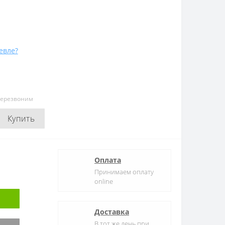
евле?
перезвоним
Купить
Оплата
Принимаем оплату
online
Доставка
В тот же день при