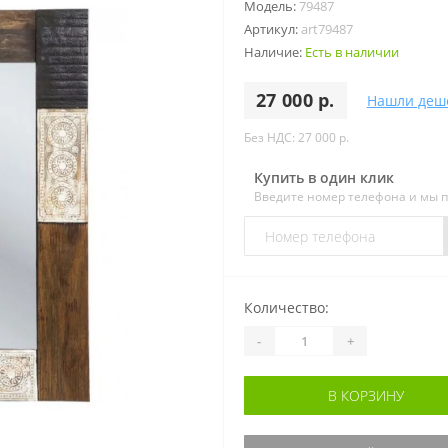
Модель:
79487
Артикул:
art79487
Наличие:
Есть в наличии
27 000 р.
Нашли деш
Без НДС: 27 000 р.
Купить в один клик
Введите номер телефона и мы 
Количество:
-
+
В КОРЗИНУ