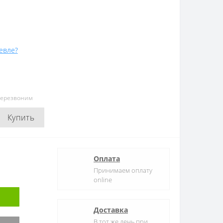
евле?
перезвоним
Купить
Оплата
Принимаем оплату
online
Доставка
В тот же день при