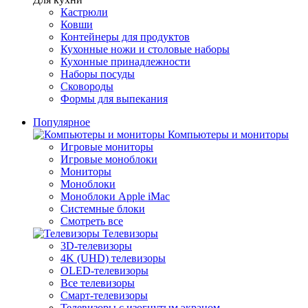
Кастрюли
Ковши
Контейнеры для продуктов
Кухонные ножи и столовые наборы
Кухонные принадлежности
Наборы посуды
Сковороды
Формы для выпекания
Популярное
Компьютеры и мониторы
Игровые мониторы
Игровые моноблоки
Мониторы
Моноблоки
Моноблоки Apple iMac
Системные блоки
Смотреть все
Телевизоры
3D-телевизоры
4K (UHD) телевизоры
OLED-телевизоры
Все телевизоры
Смарт-телевизоры
Телевизоры с изогнутым экраном