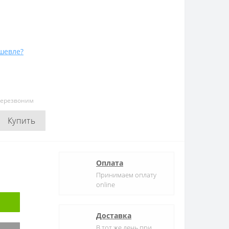
шевле?
перезвоним
Купить
Оплата
Принимаем оплату
online
Доставка
В тот же день при