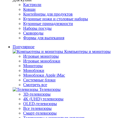
Кастрюли
Ковши
Контейнеры для продуктов
Кухонные ножи и столовые наборы
Кухонные принадлежности
Наборы посуды
Сковороды
Формы для выпекания
Популярное
Компьютеры и мониторы
Игровые мониторы
Игровые моноблоки
Мониторы
Моноблоки
Моноблоки Apple iMac
Системные блоки
Смотреть все
Телевизоры
3D-телевизоры
4K (UHD) телевизоры
OLED-телевизоры
Все телевизоры
Смарт-телевизоры
Телевизоры с изогнутым экраном