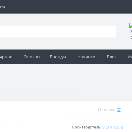
ата
ярное
Отзывы
Бренды
Новинки
Блог
И
Отзывы:
(0)
Производитель:
EICHHOLTZ