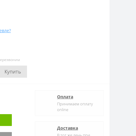
евле?
перезвоним
Купить
Оплата
Принимаем оплату
online
Доставка
В тот же день при