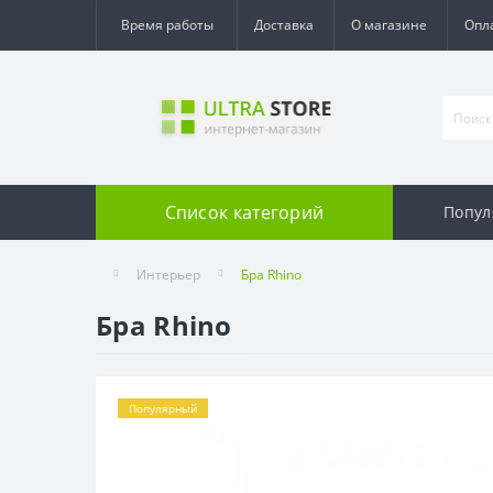
Время работы
Доставка
О магазине
Опл
Список категорий
Попул
Интерьер
Бра Rhino
Бра Rhino
Популярный