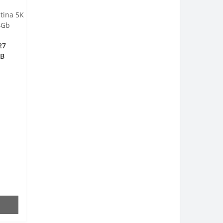
27
TB