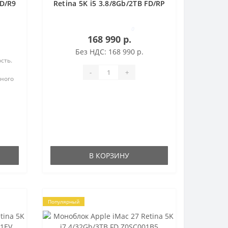
FD/R9
Retina 5K i5 3.8/8Gb/2TB FD/RP
580 8Gb
0
168 990 р.
Без НДС: 168 990 р.
сть.
-
+
сного
ЕСТА
еста
В КОРЗИНУ
Популярный