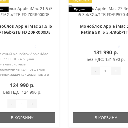
рный
Популярный
но
Продано
облок Apple iMac 21.5 i5
Моноблок Apple iMac 
8/16Gb/2TB FD Z0RR000DE
Retina 5K i5 3.4/8Gb/1
FD/RP570 4Gb
0
0
131 990 р.
актный моноблок Apple iMac
 Z0RR000DE - мощная
Без НДС: 131 990 р.
ольная система,
назначенная для решения
-
+
чных задач как дома, так и в
е. К нему прилагаются удобные
124 990 р.
номичные мышь и клавиатура.
КАЯ ПРОИЗВОДИТЕЛЬНОСТЬ
Без НДС: 124 990 р.
блок можно и..
-
+
В КОРЗИНУ
В КОРЗИНУ