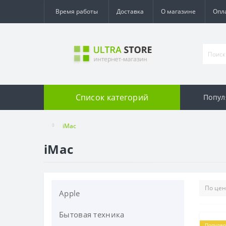
Время работы
Доставка
О магазине
Опл
Список категорий
Попул
iMac
iMac
Apple
Бытовая техника
Apple Watch
Популя