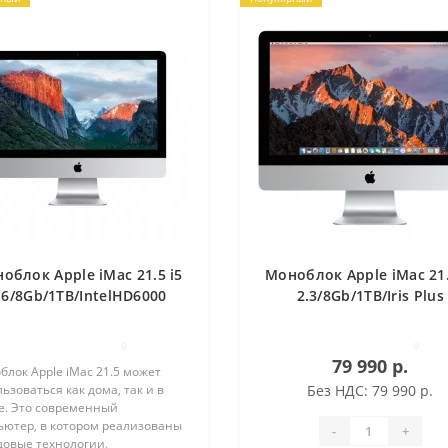
облок Apple iMac 21.5 i5
Моноблок Apple iMac 21.
.6/8Gb/1TB/IntelHD6000
2.3/8Gb/1TB/Iris Plus
(MK142RU/A)
640(MMQA2RU/A)
0
0
79 990 р.
лок Apple iMac 21.5 может
ьзоваться как дома, так и в
Без НДС: 79 990 р.
е. Это современный
ьютер, в котором реализованы
-
+
довые технологии,