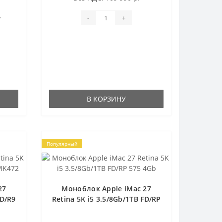
,
-
+
либо
etina
В КОРЗИНУ
Популярный
27
Моноблок Apple iMac 27
FD/R9
Retina 5K i5 3.5/8Gb/1TB FD/RP
575 4Gb