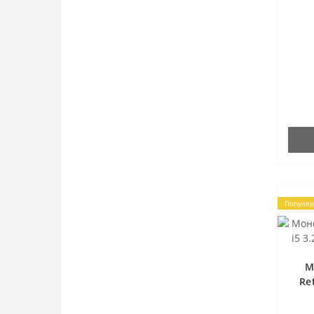
Презентеры
Прочие компьютерные
аксессуары
Роутеры и сетевое
оборудование
Сетевые адаптеры для
ноутбуков
Сумки для ноутбуков
Флеш накопители
Популя
М
Re