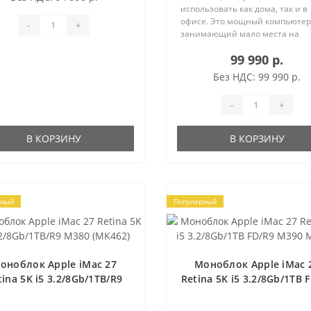
использовать как дома, так и в
офисе. Это мощный компьютер
-
+
занимающий мало места на
рабочем столе и хорошо
99 990 р.
вписывающийся в домашний 
офисный интерьер. ДИСПЛЕЙ R
Без НДС: 99 990 р.
4K Моноблок оснащён 2..
-
+
В КОРЗИНУ
В КОРЗИНУ
рный
Популярный
оноблок Apple iMac 27
Моноблок Apple iMac 
tina 5K i5 3.2/8Gb/1TB/R9
Retina 5K i5 3.2/8Gb/1TB 
M380 (MK462)
M390 MK472