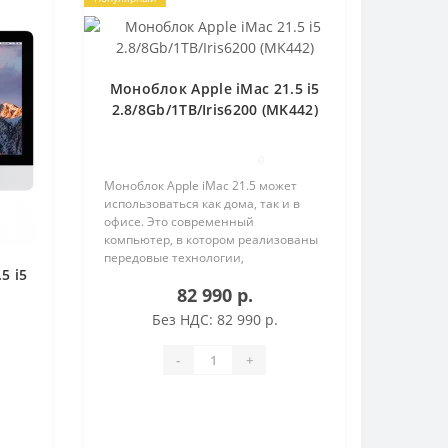
Моноблок Apple iMac 21.5 i5
2.8/8Gb/1TB/Iris6200 (MK442)
0
Моноблок Apple iMac 21.5 может
использоваться как дома, так и в
офисе. Это современный
компьютер, в котором реализованы
передовые технологии,
5 i5
позволяющие как развлекаться, так
82 990 р.
и решать профессиональные
задачи. РЕАЛИСТИЧНОЕ
Без НДС: 82 990 р.
ИЗОБРАЖЕНИЕ Яркий, чётк..
-
+