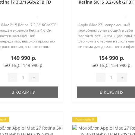
etina i7 3.3/16Gb/2TB FD
Retina 5K i5 3.2/8Gb/2TB 
Z0RS000P7
M395 MK482
0
0
 iMac 21.5 Retina i7 3.3/16Gb/2TB
Apple iMac 27 - современный
нащён экраном Retina 4K. Он
моноблок, сочетающий в себе
чается насыщенной
элегантность и функционально
опередачей, высокой яркостью
Это компьютерная настольная
трастностью, а также столь
система для домашнего и офи
ой детализацией, что глаз
использования. ЭКОНОМИЯ М
149 990 р.
154 990 р.
века не способен различить на
Несмотря на большой экран,
тдельные точки. ОТ..
моноблок не занимает много м
Без НДС: 149 990 р.
Без НДС: 154 990 р.
и позв..
-
+
-
+
В КОРЗИНУ
В КОРЗИНУ
рный
Популярный