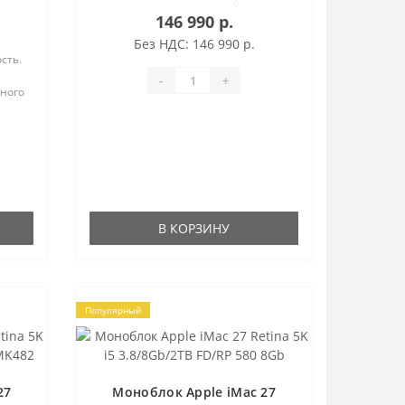
0
146 990 р.
Без НДС: 146 990 р.
сть.
-
+
сного
ЕСТА
еста
В КОРЗИНУ
Популярный
27
Моноблок Apple iMac 27