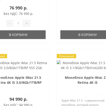
ляющие как развлекаться, так
76 990 р.
шать профессиональные
чи. РЕАЛИСТИЧНОЕ
Без НДС: 76 990 р.
РАЖЕНИЕ Яркий, чётк..
-
+
В КОРЗИНУ
В КОРЗИНУ
рный
Популярный
ноблок Apple iMac 21.5
Моноблок Apple iMac 2
tina 4K i5 3.0/8Gb/1TB/RP
Retina 4K i5
555 2Gb
3.1/8Gb/1TB/Iris6200 MK
0
0
94 990 р.
Apple iMac 21.5 - современный
Без НДС: 94 990 р.
моноблок, который можно