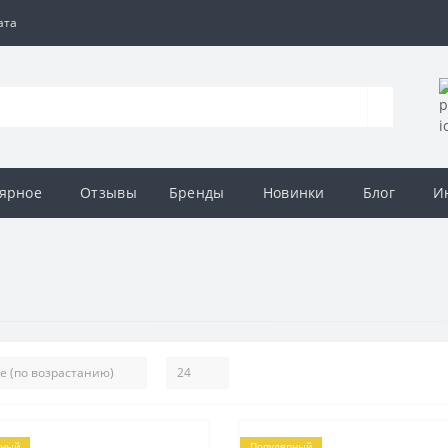
ата
ярное
Отзывы
Бренды
Новинки
Блог
И
рный
Популярный