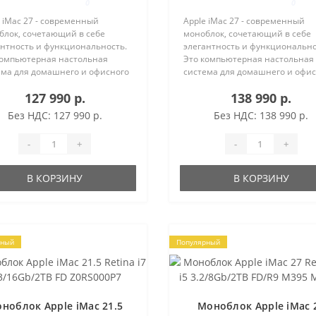
0
0
 iMac 27 - современный
Apple iMac 27 - современный
блок, сочетающий в себе
моноблок, сочетающий в себе
антность и функциональность.
элегантность и функционально
компьютерная настольная
Это компьютерная настольная
ема для домашнего и офисного
система для домашнего и офи
льзования. ЭКОНОМИЯ МЕСТА
использования. ЭКОНОМИЯ М
127 990 р.
138 990 р.
отря на большой экран,
Несмотря на большой экран,
блок не занимает много места
моноблок не занимает много м
Без НДС: 127 990 р.
Без НДС: 138 990 р.
в..
и позв..
-
+
-
+
В КОРЗИНУ
В КОРЗИНУ
рный
Популярный
ноблок Apple iMac 21.5
Моноблок Apple iMac 