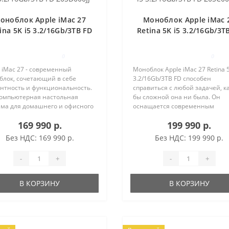
оноблок Apple iMac 27
Моноблок Apple iMac 
ina 5K i5 3.2/16Gb/3TB FD
Retina 5K i5 3.2/16Gb/3T
Z0SD000JJ
Z0SC001EV
0
0
 iMac 27 - современный
Моноблок Apple iMac 27 Retina 5
блок, сочетающий в себе
3.2/16Gb/3TB FD способен
антность и функциональность.
справиться с любой задачей, к
компьютерная настольная
бы сложной она ни была. Он
ема для домашнего и офисного
оснащается современным
льзования. ЭКОНОМИЯ МЕСТА
четырёхъядерным процессоро
169 990 р.
199 990 р.
отря на большой экран,
Intel, а также оперативной пам
блок не занимает много места
с объёмом 16 Гб и дискретным
Без НДС: 169 990 р.
Без НДС: 199 990 р.
в..
графическим а..
-
+
-
+
В КОРЗИНУ
В КОРЗИНУ