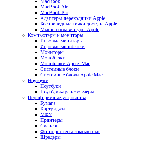
MacBook
MacBook Air
MacBook Pro
Адаптеры-переходники Apple
Беспроводные точки доступа Apple
Мыши и клавиатуры Apple
Компьютеры и мониторы
Игровые мониторы
Игровые моноблоки
Мониторы
Моноблоки
Моноблоки Apple iMac
Системные блоки
Системные блоки Apple Mac
Ноутбуки
Ноутбуки
Ноутбуки-трансформеры
Периферийные устройства
Бумага
Картриджи
МФУ
Принтеры
Сканеры
Фотопринтеры компактные
Шредеры