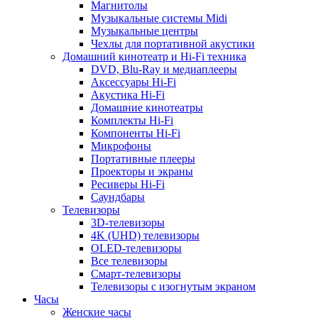
Магнитолы
Музыкальные системы Midi
Музыкальные центры
Чехлы для портативной акустики
Домашний кинотеатр и Hi-Fi техника
DVD, Blu-Ray и медиаплееры
Аксессуары Hi-Fi
Акустика Hi-Fi
Домашние кинотеатры
Комплекты Hi-Fi
Компоненты Hi-Fi
Микрофоны
Портативные плееры
Проекторы и экраны
Ресиверы Hi-Fi
Саундбары
Телевизоры
3D-телевизоры
4K (UHD) телевизоры
OLED-телевизоры
Все телевизоры
Смарт-телевизоры
Телевизоры с изогнутым экраном
Часы
Женские часы