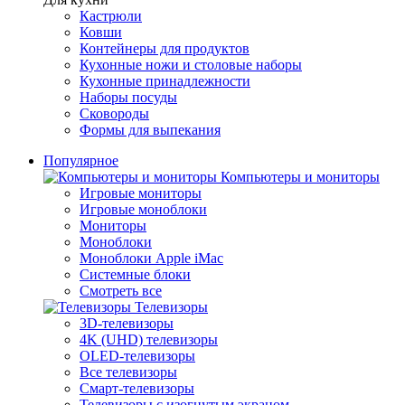
Кастрюли
Ковши
Контейнеры для продуктов
Кухонные ножи и столовые наборы
Кухонные принадлежности
Наборы посуды
Сковороды
Формы для выпекания
Популярное
Компьютеры и мониторы
Игровые мониторы
Игровые моноблоки
Мониторы
Моноблоки
Моноблоки Apple iMac
Системные блоки
Смотреть все
Телевизоры
3D-телевизоры
4K (UHD) телевизоры
OLED-телевизоры
Все телевизоры
Смарт-телевизоры
Телевизоры с изогнутым экраном