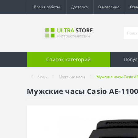
Время работы
Доставка
О магазине
Опл
Список категорий
Попул
Часы
Мужские часы
Мужские часы Casio A
Мужские часы Casio AE-110