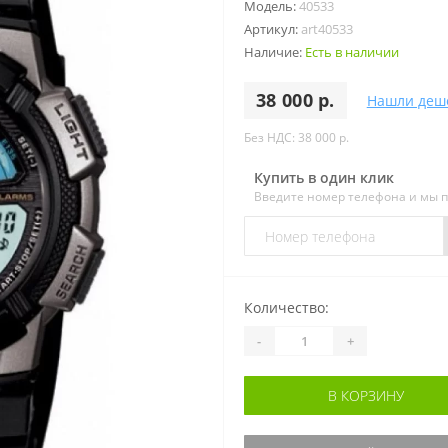
Модель:
40533
Артикул:
art40533
Наличие:
Есть в наличии
38 000 р.
Нашли деш
Без НДС: 38 000 р.
Купить в один клик
Введите номер телефона и мы 
Количество:
-
+
В КОРЗИНУ