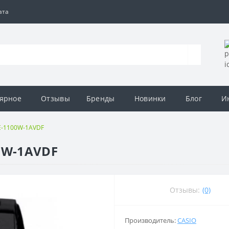
ата
ярное
Отзывы
Бренды
Новинки
Блог
И
E-1100W-1AVDF
0W-1AVDF
Отзывы:
(0)
Производитель:
CASIO