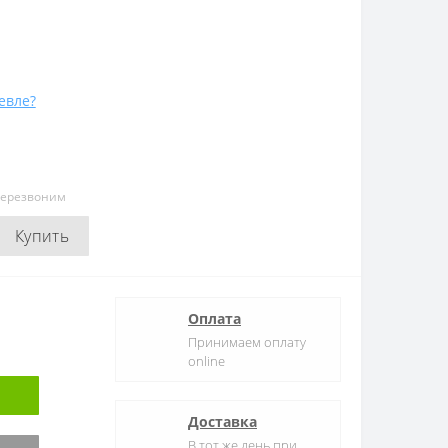
евле?
перезвоним
Купить
Оплата
Принимаем оплату
online
Доставка
В тот же день при