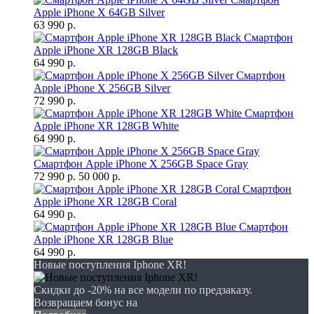
Apple iPhone X 64GB Silver
63 990 р.
Смартфон
Apple iPhone XR 128GB Black
64 990 р.
Смартфон
Apple iPhone X 256GB Silver
72 990 р.
Смартфон
Apple iPhone XR 128GB White
64 990 р.
Смартфон Apple iPhone X 256GB Space Gray
72 990 р.
50 000 р.
Смартфон
Apple iPhone XR 128GB Coral
64 990 р.
Смартфон
Apple iPhone XR 128GB Blue
64 990 р.
Новые поступления Iphone XR!
Скидки до -20% на все модели по предзаказу.
Возвращаем бонус на