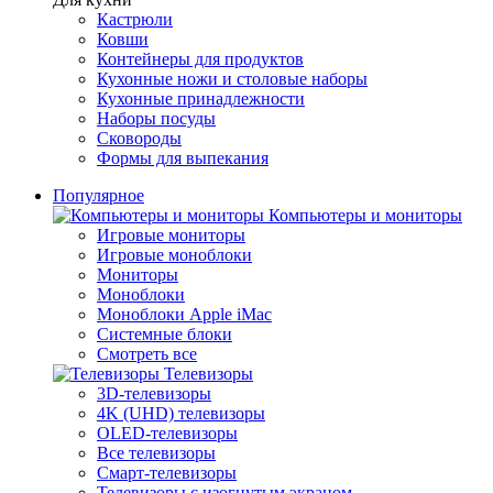
Кастрюли
Ковши
Контейнеры для продуктов
Кухонные ножи и столовые наборы
Кухонные принадлежности
Наборы посуды
Сковороды
Формы для выпекания
Популярное
Компьютеры и мониторы
Игровые мониторы
Игровые моноблоки
Мониторы
Моноблоки
Моноблоки Apple iMac
Системные блоки
Смотреть все
Телевизоры
3D-телевизоры
4K (UHD) телевизоры
OLED-телевизоры
Все телевизоры
Смарт-телевизоры
Телевизоры с изогнутым экраном