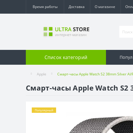
Время работы
Доставка
О магазине
Опл
Список категорий
Попул
Apple
Смарт-часы Apple Watch S2 38mm Silver Al
Смарт-часы Apple Watch S2 
Популярный