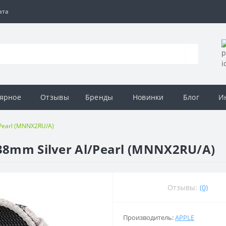
ата
ярное
Отзывы
Бренды
Новинки
Блог
И
/Pearl (MNNX2RU/A)
38mm Silver Al/Pearl (MNNX2RU/A)
Отзывы:
(0)
Производитель:
APPLE