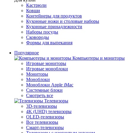
Кастрюли
Ковши
Контейнеры для продуктов
Кухонные ножи и столовые наборы
Кухонные принадлежности
Наборы посуды
Сковороды
Формы для выпекания
Популярное
Компьютеры и мониторы
Игровые мониторы
Игровые моноблоки
Мониторы
Моноблоки
Моноблоки Apple iMac
Системные блоки
Смотреть все
Телевизоры
3D-телевизоры
4K (UHD) телевизоры
OLED-телевизоры
Все телевизоры
Смарт-телевизоры
Телевизоры с изогнутым экраном